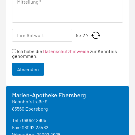
9
x
2
?
Ich habe die
Datenschutzhinweise
zur Kenntnis
genommen.
Marien-Apotheke Ebersberg
Bahnhofstraße 9
85560 Ebersberg
Tel.:
08092 2905
Fax: 08092 23482
WhatsApp: 08092 2905